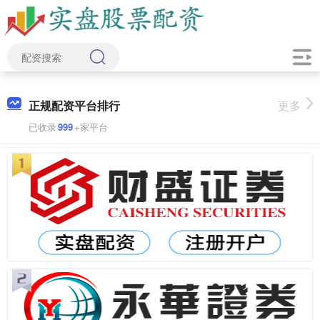
正规配资平台排行
更多
已收录
999
+家平台