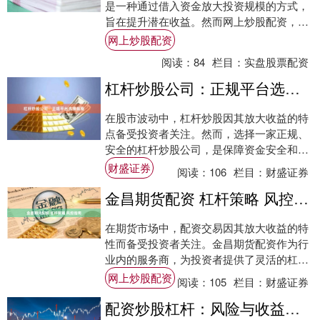
是一种通过借入资金放大投资规模的方式，
旨在提升潜在收益。然而网上炒股配资，这
种策略也伴随着显著风险。本文将为投资者
网上炒股配资
提供一份....
阅读：
84
栏目：
实盘股票配资
杠杆炒股公司：正规平台选择指南
在股市波动中，杠杆炒股因其放大收益的特
点备受投资者关注。然而，选择一家正规、
安全的杠杆炒股公司，是保障资金安全和投
资顺利的前提。本文将为您提供一份实用的
财盛证券
阅读：
106
栏目：
财盛证券
正规平台....
金昌期货配资 杠杆策略 风控指南
在期货市场中，配资交易因其放大收益的特
性而备受投资者关注。金昌期货配资作为行
业内的服务商，为投资者提供了灵活的杠杆
选择。然而，杠杆是双刃剑，既能放大收
网上炒股配资
阅读：
105
栏目：
财盛证券
益，也会加....
配资炒股杠杆：风险与收益并存的投资策略