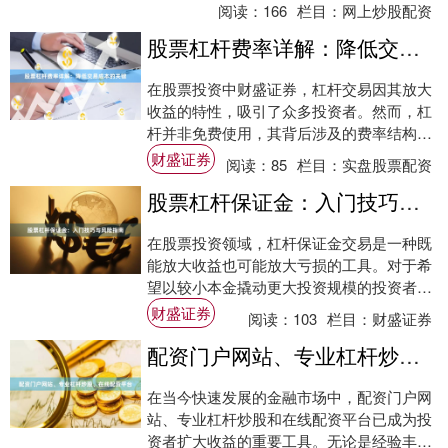
阅读：
166
栏目：
网上炒股配资
股票杠杆费率详解：降低交易成本的关键
在股票投资中财盛证券，杠杆交易因其放大
收益的特性，吸引了众多投资者。然而，杠
杆并非免费使用，其背后涉及的费率结构直
接影响交易成本与最终收益。本文将详细解
财盛证券
阅读：
85
栏目：
实盘股票配资
析股票杠....
股票杠杆保证金：入门技巧与风险指南
在股票投资领域，杠杆保证金交易是一种既
能放大收益也可能放大亏损的工具。对于希
望以较小本金撬动更大投资规模的投资者来
说，理解杠杆保证金的核心机制至关重要。
财盛证券
阅读：
103
栏目：
财盛证券
本文将为....
配资门户网站、专业杠杆炒股、在线配资平台
在当今快速发展的金融市场中，配资门户网
站、专业杠杆炒股和在线配资平台已成为投
资者扩大收益的重要工具。无论是经验丰富