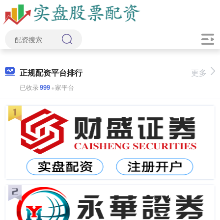
正规配资平台排行
更多
已收录
999
+家平台