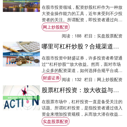
在股市投资领域，配资炒股杠杆作为一种放
大资金操作能力的工具，近年来受到不少投
资者的关注。所谓配资，即投资者通过向配
资公司或平台借入资金，以自有资金作为保
网上炒股配资
证金，从....
阅读：
188
栏目：
实盘股票配资
哪里可杠杆炒股？合规渠道盘点
在股市投资中财盛证券，许多投资者希望通
过**杠杆炒股**放大收益。然而，面对市场
上众多的配资渠道，如何选择合规平台成为
关键问题。本文将系统盘点当前主流的合规
财盛证券
阅读：
132
栏目：
网上炒股配资
杠杆....
股票杠杆投资：放大收益与风险双刃剑
在股票市场中，杠杆投资一直是备受关注的
话题。所谓杠杆投资，是指投资者通过借入
资金来增加投资规模，从而放大潜在收益的
一种策略。然而，正如一枚硬币有两面，杠
实盘股票配资
杆投资在....