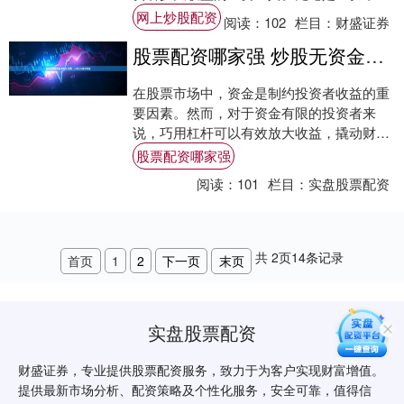
的股民还是初入市场的新手网上炒股配资，
网上炒股配资
阅读：
102
栏目：
财盛证券
理解这些....
股票配资哪家强 炒股无资金，巧用杠杆撬动财富
在股票市场中，资金是制约投资者收益的重
要因素。然而，对于资金有限的投资者来
说，巧用杠杆可以有效放大收益，撬动财
富。 股点网配资拥有完善的风控体系和资金
股票配资哪家强
托管机制，....
阅读：
101
栏目：
实盘股票配资
共
2
页
14
条记录
首页
1
2
下一页
末页
实盘股票配资
财盛证券，专业提供股票配资服务，致力于为客户实现财富增值。
提供最新市场分析、配资策略及个性化服务，安全可靠，值得信