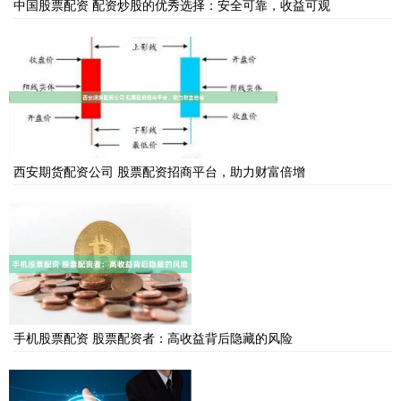
中国股票配资 配资炒股的优秀选择：安全可靠，收益可观
西安期货配资公司 股票配资招商平台，助力财富倍增
手机股票配资 股票配资者：高收益背后隐藏的风险