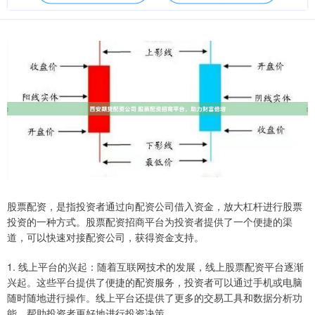
股票配资，是指投资者通过向配资公司借入资金，放大杠杆进行股票
投资的一种方式。股票配资招商平台为投资者提供了一个便捷的渠
道，可以快速对接配资公司，获得资金支持。
1. 线上平台的兴起：随着互联网技术的发展，线上股票配资平台逐渐
兴起。这些平台提供了便捷的配资服务，投资者可以通过手机或电脑
随时随地进行操作。线上平台还提供了更多的交易工具和数据分析功
能，帮助投资者更好地进行投资决策。