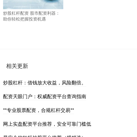
炒股杠杆配资 股市配资利器：
助你轻松把握投资机遇
相关更新
炒股杠杆：借钱放大收益，风险翻倍。
配资天眼门户：权威配资平台查询指南
**专业股票配资，合规杠杆交易**
网上实盘配资平台推荐，安全可靠门槛低