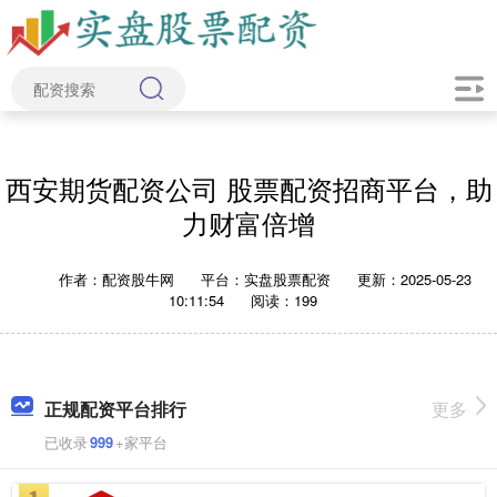
西安期货配资公司 股票配资招商平台，助
力财富倍增
作者：配资股牛网
平台：实盘股票配资
更新：2025-05-23
10:11:54
阅读：199
正规配资平台排行
更多
已收录
999
+家平台