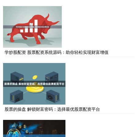
学炒股配资 股票配资系统源码：助你轻松实现财富增值
股票的操盘 解锁财富密码：选择最优股票配资平台