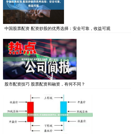
中国股票配资 配资炒股的优秀选择：安全可靠，收益可观
股市配资技巧 股票配资和融资，有何不同？