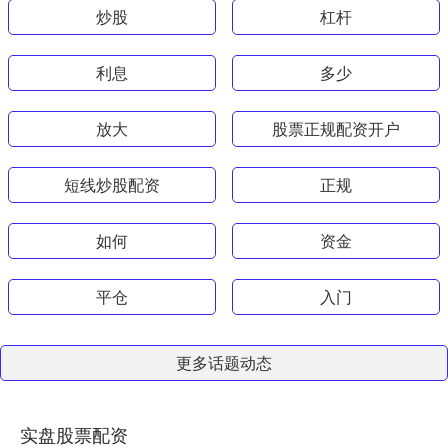
炒股
杠杆
利息
多少
放大
股票正规配资开户
短线炒股配资
正规
如何
资金
平仓
入门
更多话题动态
实盘股票配资