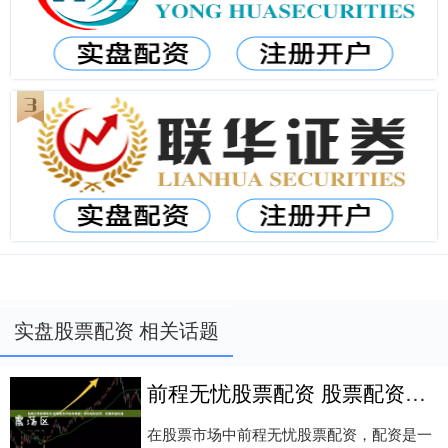
实盘股票配资 相关话题
前程无忧股票配资 股票配资平台有哪些？助你轻松投资，把握财富机遇
在股票市场中前程无忧股票配资，配资是一