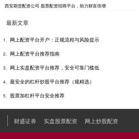
西安期货配资公司 股票配资招商平台，助力财富倍增
最新文章
网上配资平台开户：正规流程与风险提示
1、
网上配资平台推荐指南
2、
网上实盘配资平台推荐，安全可靠门槛低
3、
最安全的杠杆炒股平台推荐（规精选）
4、
股票加杠杆平台安全推荐
5、
财盛证券
实盘股票配资
网上炒股配资