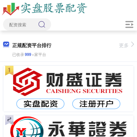
正规配资平台排行
更多
已收录
999
+家平台