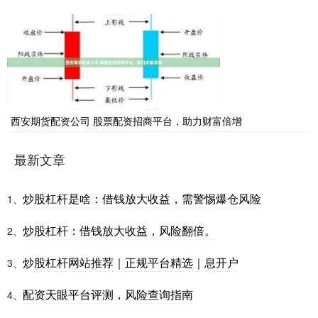
西安期货配资公司 股票配资招商平台，助力财富倍增
最新文章
炒股杠杆是啥：借钱放大收益，需警惕爆仓风险
1、
炒股杠杆：借钱放大收益，风险翻倍。
2、
炒股杠杆网站推荐｜正规平台精选｜息开户
3、
配资天眼平台评测，风险查询指南
4、