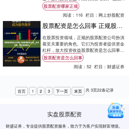
股的门槛很低，一般只需要缴纳一定比例的
股票配资哪家正规
保证金....
阅读：
116
栏目：
网上炒股配资
股票配资是怎么回事 正规股票配资公司：安全可靠，助力投资腾飞
在股票投资领域，正规的股票配资公司扮演
着至关重要的角色。它们为投资者提供资金
杠杆，放大投资收益股票配资是怎么回事，
助力投资腾飞。 * **安全可靠：**选择受
股票配资是怎么回事
监....
阅读：
52
栏目：
财盛证券
共
3
页
22
条记录
首页
1
2
3
下一页
末页
实盘股票配资
财盛证券，专业提供股票配资服务，致力于为客户实现财富增值。