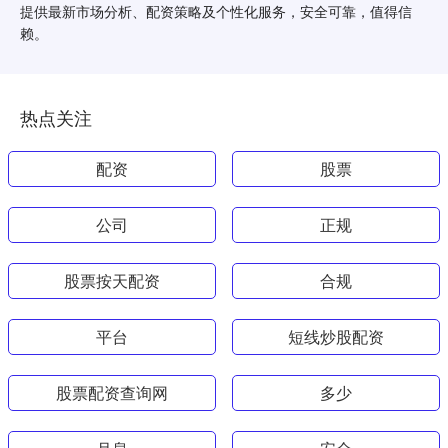
提供最新市场分析、配资策略及个性化服务，安全可靠，值得信
赖。
热点关注
配资
股票
公司
正规
股票按天配资
合规
平台
短线炒股配资
股票配资查询网
多少