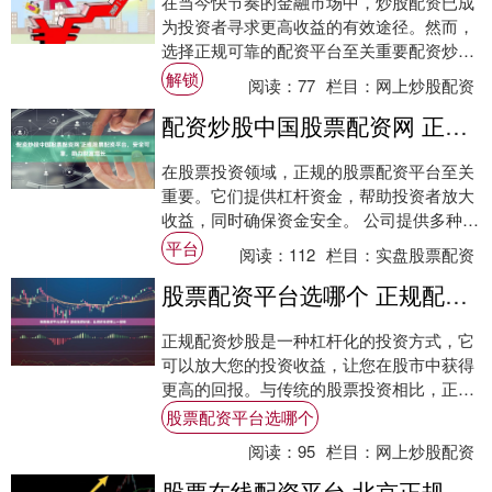
在当今快节奏的金融市场中，炒股配资已成
为投资者寻求更高收益的有效途径。然而，
选择正规可靠的配资平台至关重要配资炒股
网站专业必选，以确保资金安全和投资收
解锁
阅读：
77
栏目：
网上炒股配资
益。 1.....
配资炒股中国股票配资网 正规股票配资平台，安全可靠，助力财富增长
在股票投资领域，正规的股票配资平台至关
重要。它们提供杠杆资金，帮助投资者放大
收益，同时确保资金安全。 公司提供多种配
资方案，满足不同投资者的需求。无论是新
平台
阅读：
112
栏目：
实盘股票配资
手还是....
股票配资平台选哪个 正规配资炒股：让您的投资更上一层楼
正规配资炒股是一种杠杆化的投资方式，它
可以放大您的投资收益，让您在股市中获得
更高的回报。与传统的股票投资相比，正规
配资炒股具有以下优势： * **放大收益：
股票配资平台选哪个
**....
阅读：
95
栏目：
网上炒股配资
股票在线配资平台 北京正规股票配资平台，安全可靠，资金雄厚