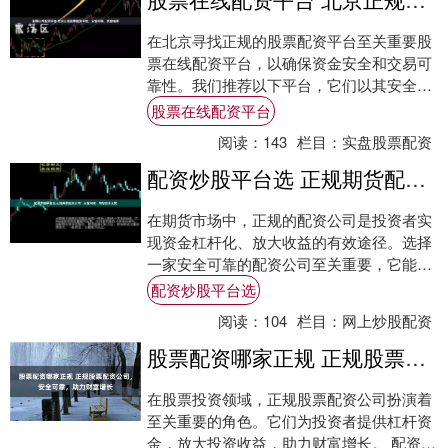
在北京寻找正规的股票配资平台至关重要股
票在线配资平台，以确保资金安全和交易可
靠性。我们推荐以下平台，它们以其安全措
施、资金实力和优质服务而著称： 办理股票
股票在线配资平台
配资的....
阅读：
143
栏目：
实盘股票配资
配资炒股平台选 正规期货配资公司：安全可靠，助您投资无忧
在期货市场中，正规的配资公司是投资者实
现资金杠杆化、放大收益的有效途径。选择
一家安全可靠的配资公司至关重要，它能为
您的投资保驾护航配资炒股平台选，助您无
配资炒股平台选
忧投资。....
阅读：
104
栏目：
网上炒股配资
股票配资哪家正规 正规股票配资公司，安全可靠，助力财富增长
在股票投资领域，正规股票配资公司扮演着
至关重要的角色。它们为投资者提供杠杆资
金，放大投资收益，助力财富增长。 配资炒