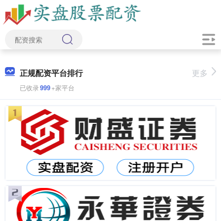
正规配资平台排行
更多
已收录
999
+家平台