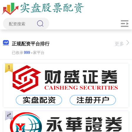
正规配资平台排行
更多
已收录
999
+家平台