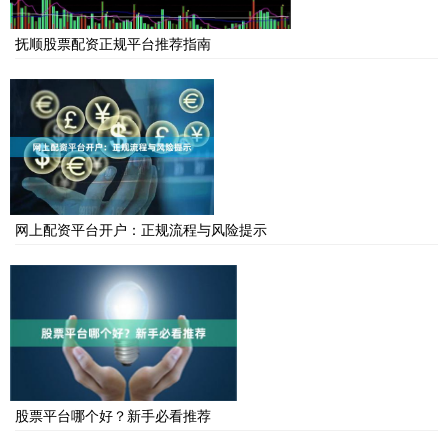
抚顺股票配资正规平台推荐指南
网上配资平台开户：正规流程与风险提示
股票平台哪个好？新手必看推荐