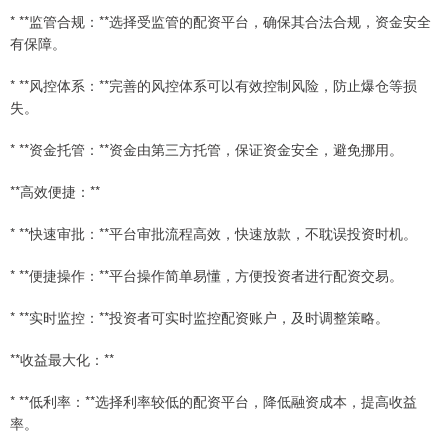
* **监管合规：**选择受监管的配资平台，确保其合法合规，资金安全
有保障。
* **风控体系：**完善的风控体系可以有效控制风险，防止爆仓等损
失。
* **资金托管：**资金由第三方托管，保证资金安全，避免挪用。
**高效便捷：**
* **快速审批：**平台审批流程高效，快速放款，不耽误投资时机。
* **便捷操作：**平台操作简单易懂，方便投资者进行配资交易。
* **实时监控：**投资者可实时监控配资账户，及时调整策略。
**收益最大化：**
* **低利率：**选择利率较低的配资平台，降低融资成本，提高收益
率。