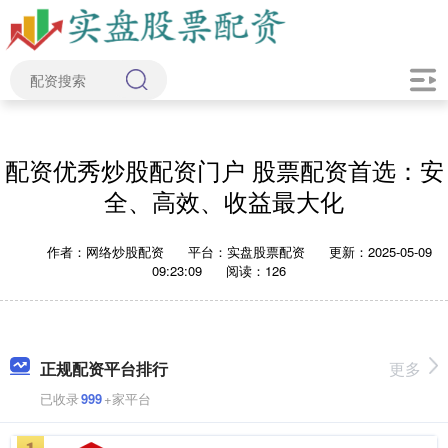
配资优秀炒股配资门户 股票配资首选：安
全、高效、收益最大化
作者：网络炒股配资
平台：实盘股票配资
更新：2025-05-09
09:23:09
阅读：126
正规配资平台排行
更多
已收录
999
+家平台