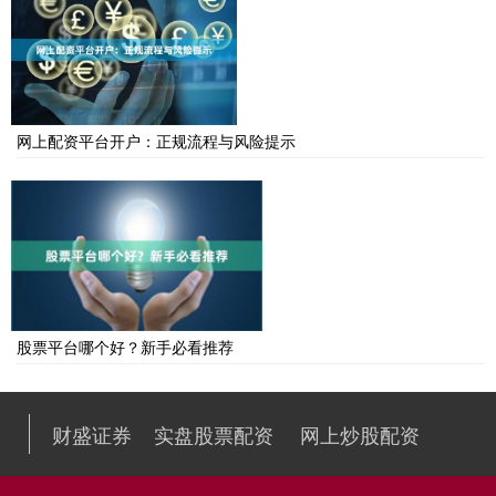
网上配资平台开户：正规流程与风险提示
股票平台哪个好？新手必看推荐
财盛证券
实盘股票配资
网上炒股配资