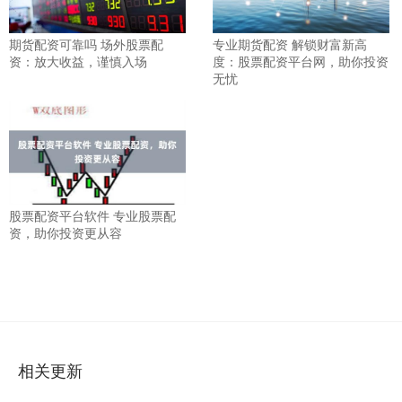
期货配资可靠吗 场外股票配
专业期货配资 解锁财富新高
资：放大收益，谨慎入场
度：股票配资平台网，助你投资
无忧
股票配资平台软件 专业股票配
资，助你投资更从容
相关更新