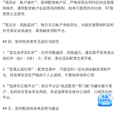
**第四步：账户操作**。获得配资账户后，严格按照合同约定的交易规
则操作。通常配资账户会设置风控限制，如单只股票持仓比例、ST股
票禁止交易等。
**第五步：风险监控**。每日关注账户净值变化，当接近预警线时及时
补充保证金或减仓，避免触发强制平仓。
## 四、抚州投资者常见误区与防范
1. **盲目追求高杠杆**：杠杆倍数越高，风险越大。建议新手投资者从
低杠杆（如1：2或1：3）开始，逐步适应配资交易节奏。
2. **忽视止损纪律**：配资交易中，亏损达到一定比例会触发强制平
仓。投资者应设定严格的个人止损线，不要抱有侥幸心理。
3. **选择非正规平台**：部分平台以“免息配资”“零门槛”为噱头吸引客
户，实则存在资金安全风险。务必选择有实体办公场所、口碑良好的
平台。
## 五、抚州配资的未来趋势与建议