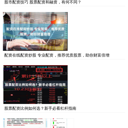
股市配资技巧 股票配资和融资，有何不同？
配资在线配资炒股 专业配资，推荐优质股票，助你财富倍增
股票配资比例如何选？新手必看杠杆指南