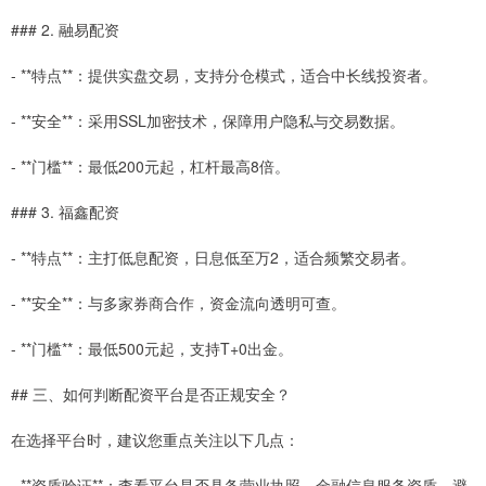
### 2. 融易配资
- **特点**：提供实盘交易，支持分仓模式，适合中长线投资者。
- **安全**：采用SSL加密技术，保障用户隐私与交易数据。
- **门槛**：最低200元起，杠杆最高8倍。
### 3. 福鑫配资
- **特点**：主打低息配资，日息低至万2，适合频繁交易者。
- **安全**：与多家券商合作，资金流向透明可查。
- **门槛**：最低500元起，支持T+0出金。
## 三、如何判断配资平台是否正规安全？
在选择平台时，建议您重点关注以下几点：
- **资质验证**：查看平台是否具备营业执照、金融信息服务资质，避