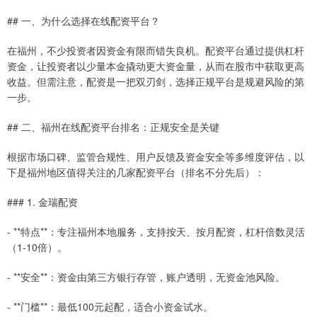
## 一、为什么选择在线配资平台？
在福州，不少投资者因资金有限而错失良机。配资平台通过提供杠杆
资金，让投资者以少量本金撬动更大资金量，从而在股市中获取更高
收益。但需注意，配资是一把双刃剑，选择正规平台是规避风险的第
一步。
## 二、福州在线配资平台排名：正规安全是关键
根据市场口碑、监管合规性、用户反馈及资金安全等多维度评估，以
下是福州地区值得关注的几家配资平台（排名不分先后）：
### 1. 金瑞配资
- **特点**：专注福州本地服务，支持按天、按月配资，杠杆倍数灵活
（1-10倍）。
- **安全**：资金由第三方银行存管，账户透明，无资金池风险。
- **门槛**：最低100元起配，适合小资金试水。