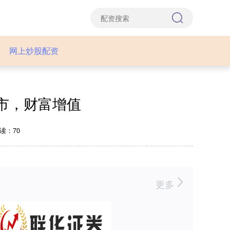
网上炒股配资
市，财富增值
读：70
更多