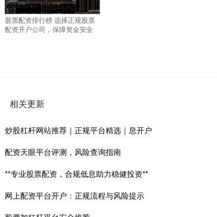
股票配资排行榜 选择正规股票
配资开户公司，保障资金安全
相关更新
炒股杠杆网站推荐｜正规平台精选｜息开户
配资天眼平台评测，风险查询指南
**专业股票配资，合规低息助力稳健投资**
网上配资平台开户：正规流程与风险提示