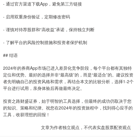
- 通过官方渠道下载App，避免第三方链接
- 启用双重身份验证，定期修改密码
- 谨慎对待荐股群和“高收益”承诺，保持独立判断
- 了解平台的风险控制措施和投资者保护机制
## 结语
2024年的券商App市场已进入差异化竞争阶段，每个平台都有其独特
定位和优势。最好的选择并非“最高级”的，而是“最适合”的。建议投资
者先明确自己的投资风格和需求，再结合本文的比较分析，选择1-2个
平台进行试用，亲身体验后再做最终决定。
投资之路财盛证券，始于明智的工具选择，但最终的成功仍取决于您
的知识、策略和纪律。祝您在2024年的投资旅程中，找到得心应手的
工具，收获理想的回报！
文章为作者独立观点，不代表实盘股票配资观点