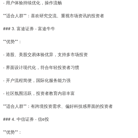
- 用户体验持续优化，操作流畅
**适合人群**：喜欢研究交流、重视市场资讯的投资者
### 3. 富途证券 - 富途牛牛
**优势**：
- 港股、美股交易体验优异，支持多市场投资
- 界面设计现代化，符合年轻投资者习惯
- 开户流程简便，国际化服务能力强
- 社区氛围活跃，投资者教育内容丰富
**适合人群**：有跨境投资需求、偏好科技感界面的投资者
### 4. 中信证券 - 信e投
**优势**：