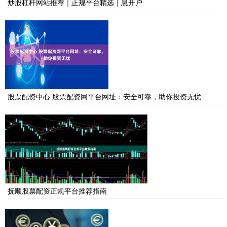
炒股杠杆网站推荐｜正规平台精选｜息开户
股票配资中心 股票配资网平台网址：安全可靠，助你投资无忧
抚顺股票配资正规平台推荐指南