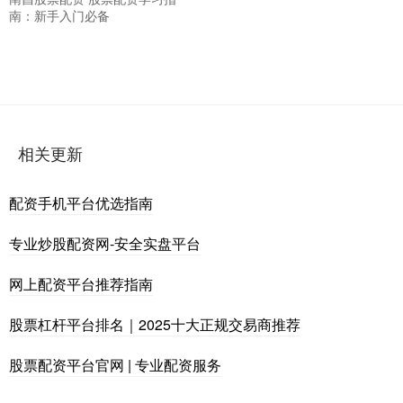
南：新手入门必备
相关更新
配资手机平台优选指南
专业炒股配资网-安全实盘平台
网上配资平台推荐指南
股票杠杆平台排名｜2025十大正规交易商推荐
股票配资平台官网 | 专业配资服务