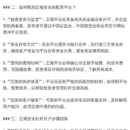
### 二、如何甄别正规安全的配资平台？
1. **核查资质与监管**：正规平台应具备相关的金融业务许可，并在监
管机构备案。投资者可通过中国证监会、中国期货业协会等官方网站
查询平台资质。
2. **资金存管方式**：安全平台通常与银行合作，实行第三方资金存
管，确保客户资金与平台自有资金分离，避免资金挪用风险。
3. **透明的费用结构**：正规平台会明确公示交易手续费、利息等费
用，无隐藏收费。投资者应仔细阅读相关协议，了解所有成本。
4. **完善的风控体系**：平台应设有严格的风险控制机制，如强制平仓
线、预警线等，以帮助投资者管理杠杆交易风险。
5. **优质的客户服务**：可靠的平台会提供专业的客服支持，及时解答
用户疑问，处理交易中遇到的问题。
### 三、正规安全杠杆开户步骤指南