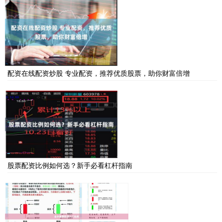
配资在线配资炒股 专业配资，推荐优质股票，助你财富倍增
股票配资比例如何选？新手必看杠杆指南