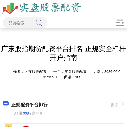
广东股指期货配资平台排名-正规安全杠杆
开户指南
作者：大连股票配资
平台：实盘股票配资
更新：2026-06-04
11:19:51
阅读：125
正规配资平台排行
更多
已收录
999
+家平台