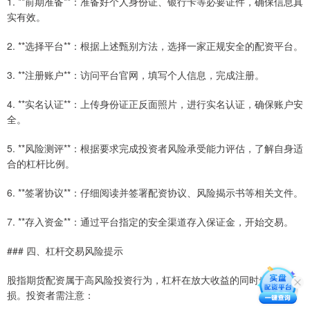
1. **前期准备**：准备好个人身份证、银行卡等必要证件，确保信息真
实有效。
2. **选择平台**：根据上述甄别方法，选择一家正规安全的配资平台。
3. **注册账户**：访问平台官网，填写个人信息，完成注册。
4. **实名认证**：上传身份证正反面照片，进行实名认证，确保账户安
全。
5. **风险测评**：根据要求完成投资者风险承受能力评估，了解自身适
合的杠杆比例。
6. **签署协议**：仔细阅读并签署配资协议、风险揭示书等相关文件。
7. **存入资金**：通过平台指定的安全渠道存入保证金，开始交易。
### 四、杠杆交易风险提示
股指期货配资属于高风险投资行为，杠杆在放大收益的同时也放大亏
损。投资者需注意：