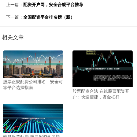
上一篇：
配资开户网，安全合规平台推荐
下一篇：
全国配资平台排名榜（新）
相关文章
股票正规配资公司排名，安全可
靠平台选择指南
股票配资合法 在线股票配资开
户：快速便捷，资金杠杆
南昌股票配资 股票配资学习指