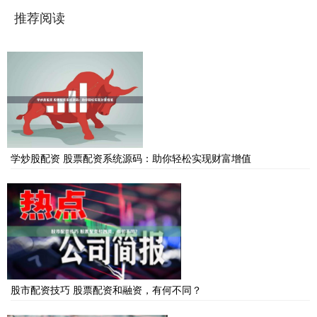
推荐阅读
学炒股配资 股票配资系统源码：助你轻松实现财富增值
股市配资技巧 股票配资和融资，有何不同？