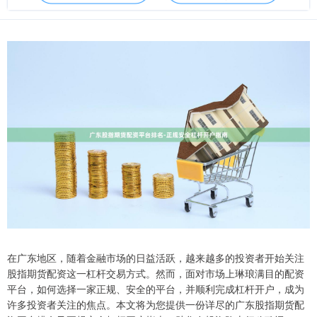
在广东地区，随着金融市场的日益活跃，越来越多的投资者开始关注
股指期货配资这一杠杆交易方式。然而，面对市场上琳琅满目的配资
平台，如何选择一家正规、安全的平台，并顺利完成杠杆开户，成为
许多投资者关注的焦点。本文将为您提供一份详尽的广东股指期货配