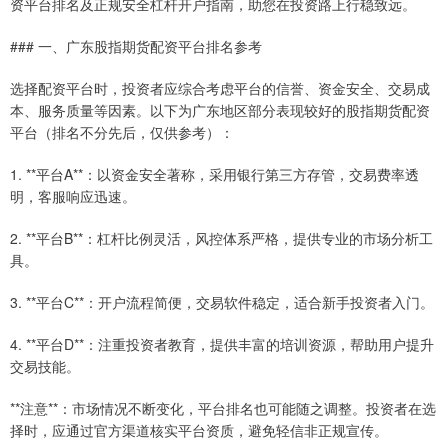
资平台排名及正规安全杠杆开户指南，助您在投资路上行稳致远。
### 一、广东股指期货配资平台排名参考
选择配资平台时，投资者应综合考虑平台的信誉、资金安全、交易成
本、服务质量等因素。以下为广东地区部分表现较好的股指期货配资
平台（排名不分先后，仅供参考）：
1. **平台A**：以资金安全著称，采用银行第三方存管，交易费率透
明，客服响应迅速。
2. **平台B**：杠杆比例灵活，风控体系严格，提供专业的市场分析工
具。
3. **平台C**：开户流程简便，交易软件稳定，适合新手投资者入门。
4. **平台D**：注重投资者教育，提供丰富的培训资源，帮助用户提升
交易技能。
**注意**：市场情况不断变化，平台排名也可能随之调整。投资者在选
择时，应通过官方渠道核实平台资质，避免轻信非正规宣传。